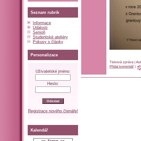
Seznam rubrik
Informace
Události
Senioři
Studentské ateliéry
Pokusy s články
Personalizace
Tisková zpráva | Au
Přidat komentář
|
Uživatelské jméno:
Heslo:
Registrace nového čtenáře!
Kalendář