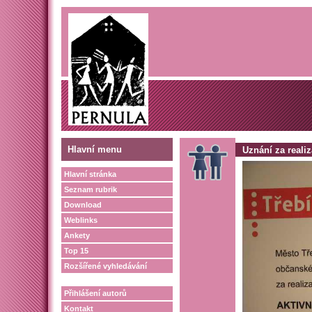
Hlavní menu
Uznání za realiza
Hlavní stránka
Seznam rubrik
Download
Weblinks
Ankety
Top 15
Rozšířené vyhledávání
Přihlášení autorů
Kontakt