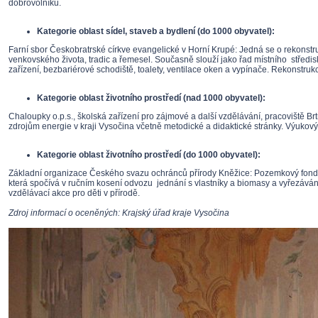
dobrovolníků.
Kategorie oblast sídel, staveb a bydlení (do 1000 obyvatel):
Farní sbor Českobratrské církve evangelické v Horní Krupé: Jedná se o rekonstruk
venkovského života, tradic a řemesel. Současně slouží jako řad místního středisk
zařízení, bezbariérové schodiště, toalety, ventilace oken a vypínače. Rekonstru
Kategorie oblast životního prostředí (nad 1000 obyvatel):
Chaloupky o.p.s., školská zařízení pro zájmové a další vzdělávání, pracoviště B
zdrojům energie v kraji Vysočina včetně metodické a didaktické stránky. Výukový 
Kategorie oblast životního prostředí (do 1000 obyvatel):
Základní organizace Českého svazu ochránců přírody Kněžice: Pozemkový fond s
která spočívá v ručním kosení odvozu jednání s vlastníky a biomasy a vyřezávání 
vzdělávací akce pro děti v přírodě.
Zdroj informací o oceněných: Krajský úřad kraje Vysočina