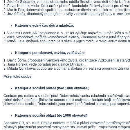
1. Zdeněk Štěpánek, vedoucí skautského oddílu Srdíčko, vede děti k úctě k přírodě
2. Pavel Koubek, vede děti k úctě k přírodě, kontroluje tři stovky budek pro růz
2. Martin Petr, dobrovolník spolku Lipa, ochránce dřevin rostoucích mimo les (
3. Jozef Zetěk, dlouholetý propagátor osvěty v oblasti ochrany přírody a envirom
Kategorie volný čas dětí a mládeže:
1. Vladimír Lacek, SK Taekwondo o. s., 15 let vyučuje bojovému umění děti a ml
2. Alice Svobodová, pořádá volnočasové aktivity, víkendové akce a letní tábory pr
3. Miloš Fiala, obětavě spolupracuje s dětmi a jejich rodiči, v rámci aktivit dom
Kategorie poradenství, osvěta, vzdělávání:
1. David Šorm, probouzení venkovského života, organizace vyzkoušení si starýc
2. Jana Horská, vede poradnu pro cizince (Jihlava)
3. Milada Oplatková, podporuje a pomáhá školám při realizaci programu Zdravá š
Právnické osoby
Kategorie sociální oblast (nad 1000 obyvatel):
Centrum pro rodinu a sociální péči: Dobrovolníci centra (studenti) navštěvují st
týdně dětské oddělení jihlavské nemocnice a malým pacientům hrají maňáskové 
jihlavské nemocnice. Dobrovolníci jsou pravidelně školeni a pracují pod superviz
Kategorie sociální oblast (do 1000 obyvatel):
Asociace ČR, o.s. Klub: Projekt nabízel rodičů a přátel zdravotně postižených dě
zůstaly v přirozeném prostředí rodiny namísto ústavní péče. Projekt vedli terap