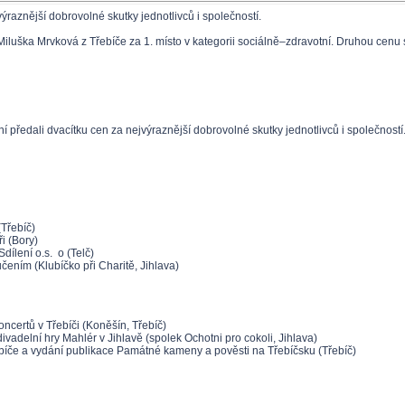
ýraznější dobrovolné skutky jednotlivců i společností.
uška Mrvková z Třebíče za 1. místo v kategorii sociálně–zdravotní. Druhou cenu si
ní předali dvacítku cen za nejvýraznější dobrovolné skutky jednotlivců i společnos
(Třebíč)
i (Bory)
dílení o.s. o (Telč)
ením (Klubíčko při Charitě, Jihlava)
ncertů v Třebíči (Koněšín, Třebíč)
ivadelní hry Mahlér v Jihlavě (spolek Ochotni pro cokoli, Jihlava)
bíče a vydání publikace Památné kameny a pověsti na Třebíčsku (Třebíč)