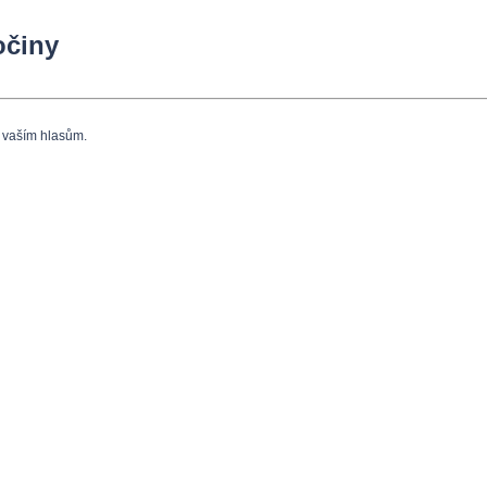
očiny
y vaším hlasům.