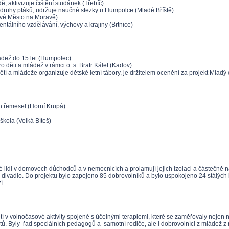
, aktivizuje čištění studánek (Třebíč)
né druhy ptáků, udržuje naučné stezky u Humpolce (Mladé Bříště)
Nové Město na Moravě)
entálního vzdělávání, výchovy a krajiny (Brtnice)
ádež do 15 let (Humpolec)
o děti a mládež v rámci o. s. Bratr Kálef (Kadov)
u dětí a mládeže organizuje dětské letní tábory, je držitelem ocenění za projekt Mla
h řemesel (Horní Krupá)
kola (Velká Bíteš)
aré lidi v domovech důchodců a v nemocnicích a prolamují jejich izolaci a částečně 
divadlo. Do projektu bylo zapojeno 85 dobrovolníků a bylo uspokojeno 24 stálých
í.
tí v volnočasové aktivity spojené s účelnými terapiemi, které se zaměřovaly nejen n
eutů. Byly řad speciálních pedagogů a samotní rodiče, ale i dobrovolníci z mládež z