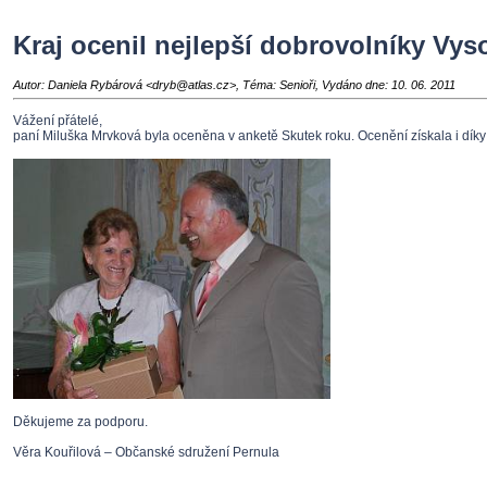
Kraj ocenil nejlepší dobrovolníky Vys
Autor: Daniela Rybárová <dryb@atlas.cz>, Téma: Senioři, Vydáno dne: 10. 06. 2011
Vážení přátelé,
paní Miluška Mrvková byla oceněna v anketě Skutek roku. Ocenění získala i dík
Děkujeme za podporu.
Věra Kouřilová – Občanské sdružení Pernula