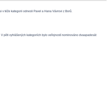
 v téže kategorii odnesli Pavel a Hana Vávrovi z Borů.
tí. V pěti vyhlášených kategoriích bylo veřejností nominováno dvaapadesát