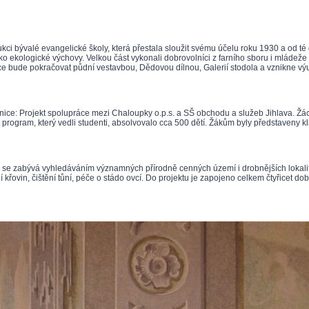
ci bývalé evangelické školy, která přestala sloužit svému účelu roku 1930 a od té 
o ekologické výchovy. Velkou část vykonali dobrovolníci z farního sboru i mládeže 
kce bude pokračovat půdní vestavbou, Dědovou dílnou, Galerií stodola a vznikne vý
rtnice: Projekt spolupráce mezi Chaloupky o.p.s. a SŠ obchodu a služeb Jihlava. Žá
program, který vedli studenti, absolvovalo cca 500 dětí. Žákům byly představeny kl
e zabývá vyhledáváním významných přírodně cenných území i drobnějších lokalit,
křovin, čištění tůní, péče o stádo ovcí. Do projektu je zapojeno celkem čtyřicet do