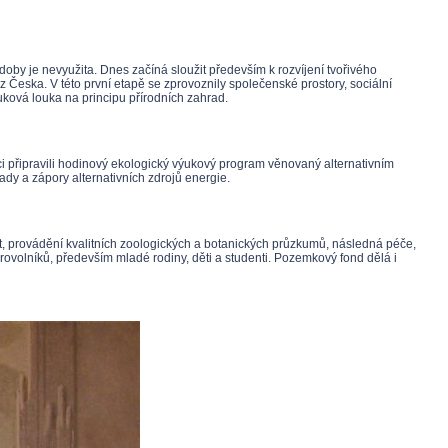
doby je nevyužita. Dnes začíná sloužit především k rozvíjení tvořivého
z Česka. V této první etapě se zprovoznily společenské prostory, sociální
uková louka na principu přírodních zahrad.
ci připravili hodinový ekologický výukový program věnovaný alternativním
ady a zápory alternativních zdrojů energie.
 provádění kvalitních zoologických a botanických průzkumů, následná péče,
brovolníků, především mladé rodiny, děti a studenti. Pozemkový fond dělá i