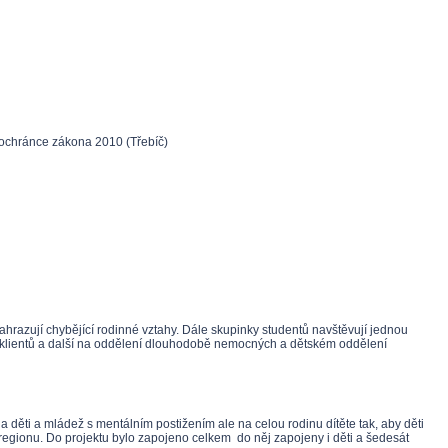
dý ochránce zákona 2010 (Třebíč)
nahrazují chybějící rodinné vztahy. Dále skupinky studentů navštěvují jednou
 klientů a další na oddělení dlouhodobě nemocných a dětském oddělení
a děti a mládež s mentálním postižením ale na celou rodinu dítěte tak, aby děti
 regionu. Do projektu bylo zapojeno celkem do něj zapojeny i děti a šedesát