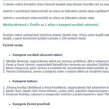
V zámku rodiny Kinských včera členové krajské rady předali dvacítku cen za nejv
Jedním z oceněných dobrovolníků se včera ve žďárském zámku stala například Mil
Jedním z oceněných dobrovolníků se včera ve žďárském zámku stala
Miluška Mrvková z Třebíče za 1. místo v kategorii sociálně–zdravotní.
Druhým rokem vyhlásil kraj Vysočina anketu Skutek roku. Včera večer krajští rad
skutků, o jejich konečném pořadí rozhodlo 2 250 došlých hlasů.
Fyzické osoby
Kategorie sociálně-zdravotní oblast:
1. Miluška Mrvková, organizátorka aktivit pro seniory, postižené, děti a veřejnost 
2. Pavel a Hana Vávrovi, organizátoři Benefičního koncertu pro sdružení Srdíčkář
3. Marie Gregorová, péče seniory a osamělé lidi, koordinátorka dobrovolníků ve S
3. Terezie Doležalová, pomoc a podpora rodin s malými dětmi se sociálním vylouč
Kategorie kultura:
1. Johana Anežka Obršlíková a Anna Kolaříková, organizátorky čtyř adventních ko
2. Martin Švec, Martin Setr, Pavel Hřeben, Lenka Jirků, vytvoření improvizované d
3. Emanuel Nožička, nalezení a zmapování smírčích a jiných kamenů v okolí Tře
Kategorie životní prostředí: