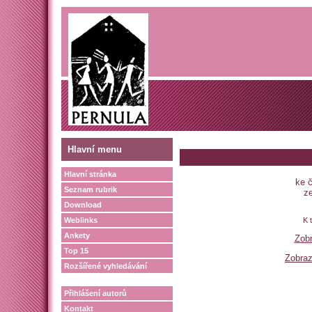
Hlavní menu
Hlavní stránka
ke č
Seznam rubrik
ze
Download
Weblinks
K 
Ankety
Zobr
Top 15
Zobraz
Rozšířené vyhledávání
Přihlášení autorů
Kontakt