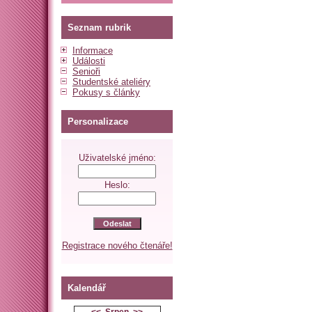
Seznam rubrik
Informace
Události
Senioři
Studentské ateliéry
Pokusy s články
Personalizace
Uživatelské jméno:
Heslo:
Registrace nového čtenáře!
Kalendář