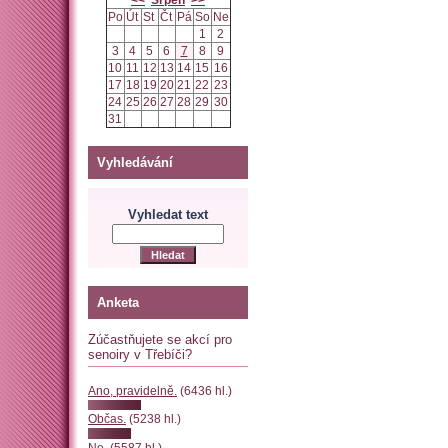
<<
Srpen
>>
Po
Út
St
Čt
Pá
So
Ne
1
2
3
4
5
6
7
8
9
10
11
12
13
14
15
16
17
18
19
20
21
22
23
24
25
26
27
28
29
30
31
Vyhledávání
Vyhledat text
Anketa
Zúčastňujete se akcí pro
senoiry v Třebíči?
Ano, pravidelně.
(6436 hl.)
Občas.
(5238 hl.)
Ne.
(5587 hl.)