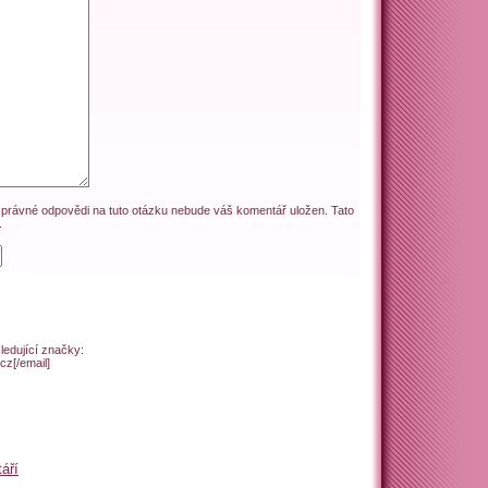
z správné odpovědi na tuto otázku nebude váš komentář uložen. Tato
.
ledující značky:
cz[/email]
táří