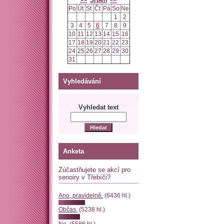
<<
Srpen
>>
Po
Út
St
Čt
Pá
So
Ne
1
2
3
4
5
6
7
8
9
10
11
12
13
14
15
16
17
18
19
20
21
22
23
24
25
26
27
28
29
30
31
Vyhledávání
Vyhledat text
Anketa
Zúčastňujete se akcí pro
senoiry v Třebíči?
Ano, pravidelně.
(6436 hl.)
Občas.
(5238 hl.)
Ne.
(5586 hl.)