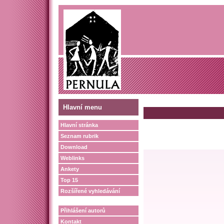
Hlavní menu
Hlavní stránka
Seznam rubrik
Download
Weblinks
Ankety
Top 15
Rozšířené vyhledávání
Přihlášení autorů
Kontakt