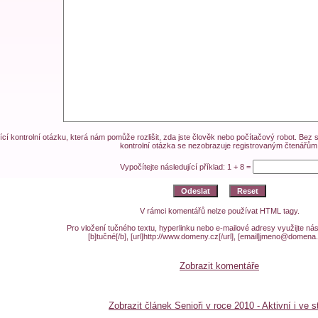
cí kontrolní otázku, která nám pomůže rozlišit, zda jste člověk nebo počítačový robot. Be
kontrolní otázka se nezobrazuje registrovaným čtenářům
Vypočítejte následující příklad: 1 + 8 =
V rámci komentářů nelze používat HTML tagy.
Pro vložení tučného textu, hyperlinku nebo e-mailové adresy využijte nás
[b]tučné[/b], [url]http://www.domeny.cz[/url], [email]jmeno@domena.
Zobrazit komentáře
Zobrazit článek Senioři v roce 2010 - Aktivní i ve s