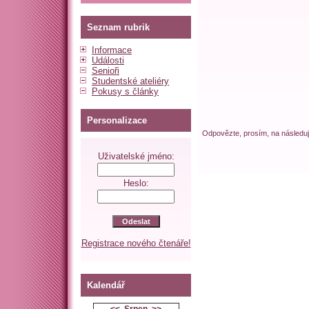
Seznam rubrik
Informace
Události
Senioři
Studentské ateliéry
Pokusy s články
Personalizace
Odpovězte, prosím, na následují
Uživatelské jméno:
Heslo:
Registrace nového čtenáře!
Kalendář